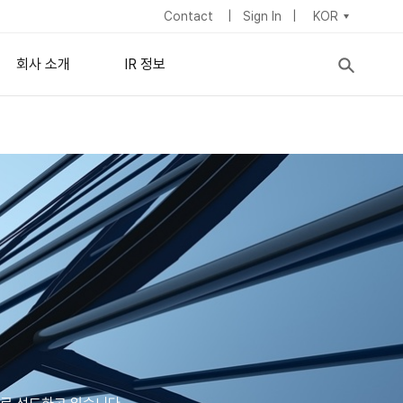
Contact
Sign In
KOR
회사 소개
IR 정보
nisotropic) 필름
기업 정보
주식정보
이사회
IR 뉴스
lipsometry
c Ellipsometry
ymposium
이
경영진
재무 정보
채용 정보
배당정책
사업장 소개
지속가능경영