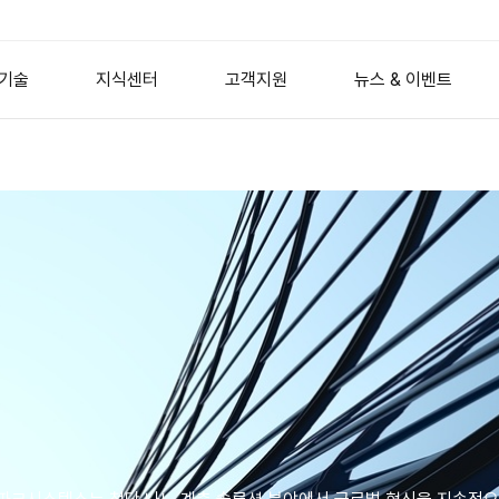
기술
지식센터
고객지원
뉴스 & 이벤트
도체
산업용 원자현미경
원자현미경 원리
생명 과학
AFM Probes
엘립소미터
회사뉴스
이방성 (A
분자
AFM 모드
AFM 전용
Nano Standard Samples
이벤트
포토닉스
Wafer Metrology
Imaging Spectroscopic El
Mask Repair
Referenced Spectroscopi
 및 세라믹
웨비나
2D 재료
서비스 문의
NANOscientific S
디스플레
Advanced Packaging
Ellipsometry Accessories
막
AFM 이미지 갤러리
표면공학
교육안내
ers
Flat Panel Display
장학금 제도
매뉴얼 & 소프트웨어
Optical Profilometry
HDD Media Inspection
경
능동 진동 제어
ries
Desktop Isolation Tables
 Series
Modular Isolation Elements