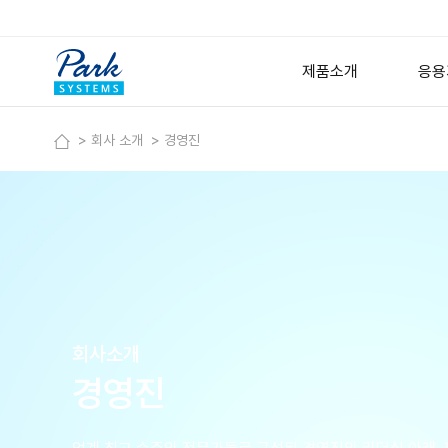
제품소개
응용
회사 소개
경영진
연구용 원자현미경
반
고
Small Sample AFM
Large Sample AFM
금속
Specialized AFM
박
Nano-IR Spectromet
Options
Software
회사소개
디지털 홀로그래픽 현미
경영진
Lyncée Reflection Se
Lyncée Transmission