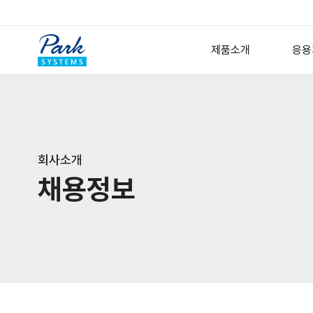
제품소개
응용
연구용 원자현미경
반
고
Small Sample AFM
회사소개
Large Sample AFM
금속
채용정보
Specialized AFM
박
Nano-IR Spectromet
Options
Software
디지털 홀로그래픽 현미
Lyncée Reflection Se
Lyncée Transmission