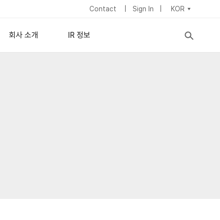
Contact
Sign In
KOR
회사 소개
IR 정보
nisotropic) 필름
기업 정보
주식정보
이사회
IR 뉴스
lipsometry
c Ellipsometry
ymposium
이
경영진
재무 정보
채용 정보
배당정책
사업장 소개
지속가능경영