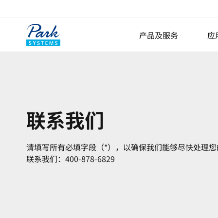
产品及服务
应
表面分析和研究的原子
小样品原子力显微镜
大样品原子力显微镜
联系我们
专业原子力显微镜
Nano-IR纳米红外光谱
请填写所有必填字段（*），以确保我们能够尽快处理
AFM选项
联系我们：400-878-6829
操作软件
数字全息显微镜
Lyncée Reflection Serie
Lyncée Transmission Se