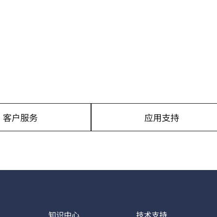
主动隔振桌
隔音罩
重载平台和隔振单元
客户服务
应用支持
知识中心
技术支持