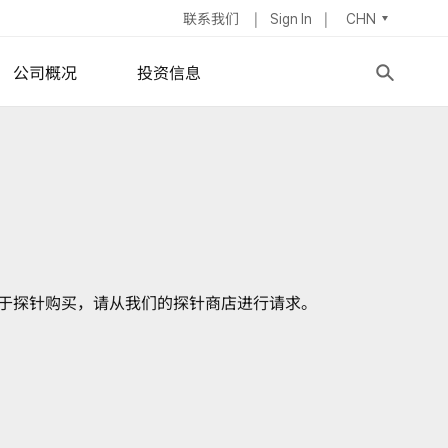
联系我们
Sign In
CHN
公司概况
投资信息
异性薄膜
公司简介
股票信息
学
董事会
IR新闻
ymposium
器
集团管理层
财务报表
招聘信息
股息政策
于探针购买，请从我们的探针商店进行请求。
地址
ESG