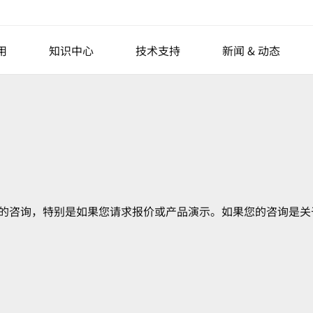
用
知识中心
技术支持
新闻 & 动态
力显微镜
半导体
用于产线计量的原子力显微镜
原子力显微镜(AFM)原理
生命科学
AFM Probes
椭偏仪
新闻
各向
聚合物
AFM模式
专用原子力显微镜
Nano Standard Samples
活动与展会
光子
晶圆计量
成像光谱椭偏仪
光掩模修复
参比光谱椭偏仪
金属和陶瓷
网络讲座Webinar
二维材料
客户支持
NANOscientific S
显示
先进封装
成像椭偏仪
薄膜
原子力显微镜扫图汇集
表面工程
说明书&软件
系统
平板显示器
您的咨询，特别是如果您请求报价或产品演示。如果您的咨询是关
Park AFM奖学金
光学轮廓仪
硬盘（HDD）介质检测
主动隔振
s
桌面式隔振台
ries
模块化隔振单元